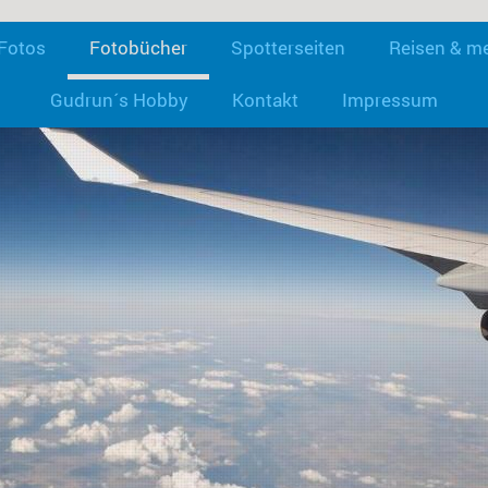
Fotos
Fotobücher
Spotterseiten
Reisen & m
Gudrun´s Hobby
Kontakt
Impressum