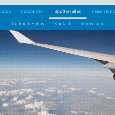
Fotos
Fotobücher
Spotterseiten
Reisen & m
Gudrun´s Hobby
Kontakt
Impressum