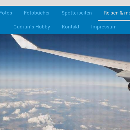
Fotos
Fotobücher
Spotterseiten
Reisen & m
Gudrun´s Hobby
Kontakt
Impressum